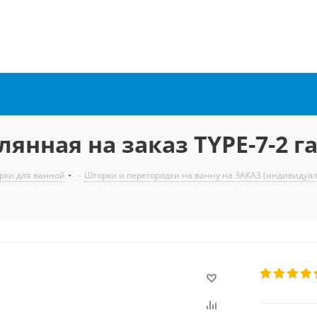
лянная на заказ TYPE-7-2 
рки для ванной
-
Шторки и перегородки на ванну на ЗАКАЗ (индивидуа