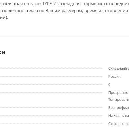
теклянная на заказ TYPE-7-2 складная - гармошка с непод
 из каленого стекла по Вашим размерам, время изготовлени
ий).
ки
Складная(
Россия
6
Прозрачное
Тонирован
Безпрофил
На часть в
Стекло кал