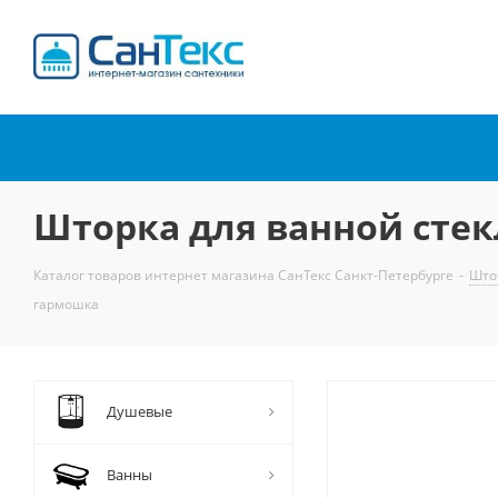
Интернет-магазин
сантехники
Шторка для ванной стек
Каталог товаров интернет магазина СанТекс Санкт-Петербурге
-
Што
гармошка
Душевые
Ванны