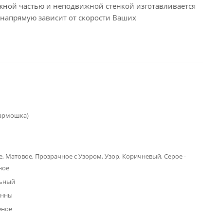
вижной частью и неподвижной стенкой изготавливается
я напрямую зависит от скорости Ваших
гармошка)
, Матовое, Прозрачное с Узором, Узор, Коричневый, Серое -
ное
ьный
анны
еное