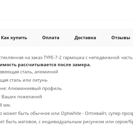
Как купить
Оплата
Доставка
Отзывы
теклянная на заказ TYPE-7-2 гармошка с неподвижной част
имость рассчитывается после замера.
жавеющая сталь, алюминий
щая сталь или латунь
ене: Алюминиевый профиль
т Ваших пожеланий
8 мм.
о может быть обычное или Optiwhite - Оптивайт, супер проз
жет быть матовое, с индивидуальным рисунком или серое/б