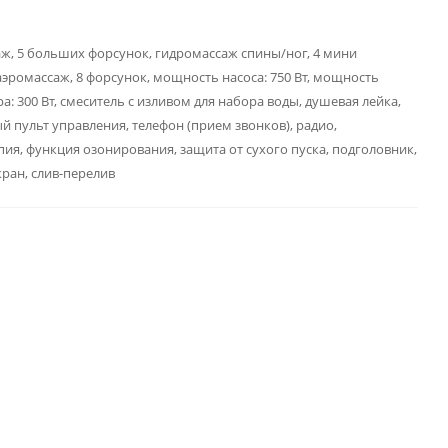
ж, 5 больших форсунок, гидромассаж спины/ног, 4 мини
аэромассаж, 8 форсунок, мощность насоса: 750 Вт, мощность
а: 300 Вт, смеситель с изливом для набора воды, душевая лейка,
й пульт управления, телефон (прием звонков), радио,
ия, функция озонирования, защита от сухого пуска, подголовник,
ран, слив-перелив