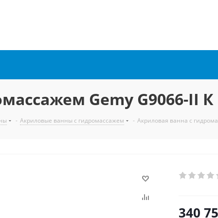
массажем Gemy G9066-II К 
ны
-
Акриловые ванны с гидромассажем
-
Акриловая ванна с гидрома
340 7