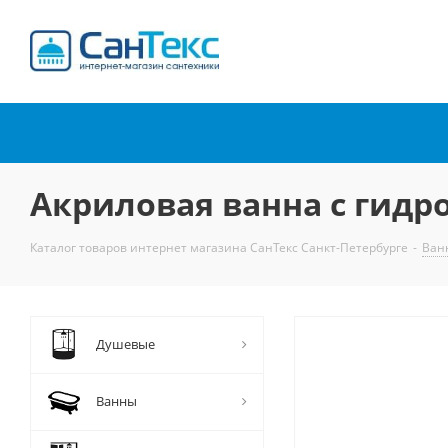
Интернет-магазин
сантехники
Акриловая ванна с гидро
Каталог товаров интернет магазина СанТекс Санкт-Петербурге
-
Ван
Душевые
Ванны