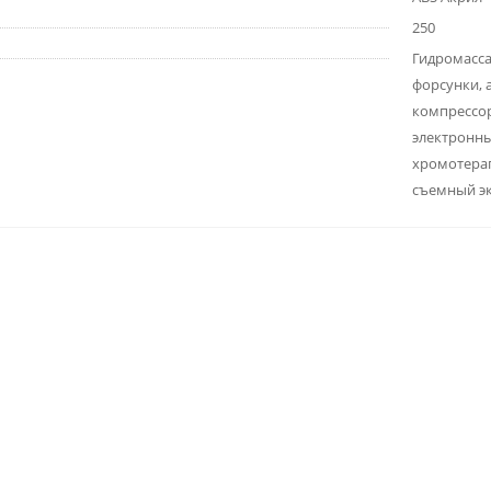
250
Гидромасса
форсунки, 
компрессор
электронны
хромотерап
съемный эк