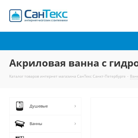
Интернет-магазин
сантехники
Акриловая ванна с гидро
Каталог товаров интернет магазина СанТекс Санкт-Петербурге
-
Ван
Душевые
Ванны