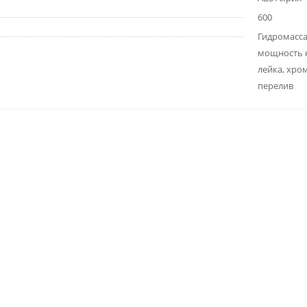
600
Гидромасса
мощность н
лейка, хро
перелив