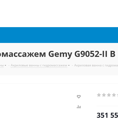
массажем Gemy G9052-II B 
ны
-
Акриловые ванны с гидромассажем
-
Акриловая ванна с гидрома
351 5