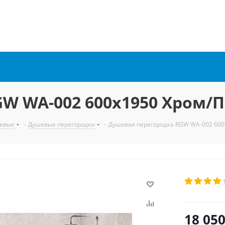
W WA-002 600x1950 Хром/
евые
-
Душевые перегородки
-
Душевая перегородка RGW WA-002 600
18 05