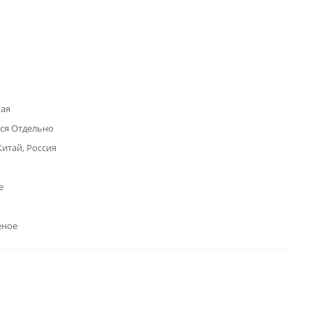
ая
ся Отдельно
Китай, Россия
е
еное