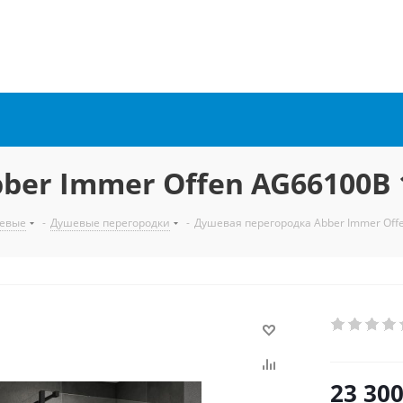
ber Immer Offen AG66100B 
евые
-
Душевые перегородки
-
Душевая перегородка Abber Immer Off
23 30