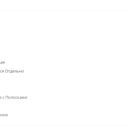
ая
ся Отдельно
е с Полосками
еное